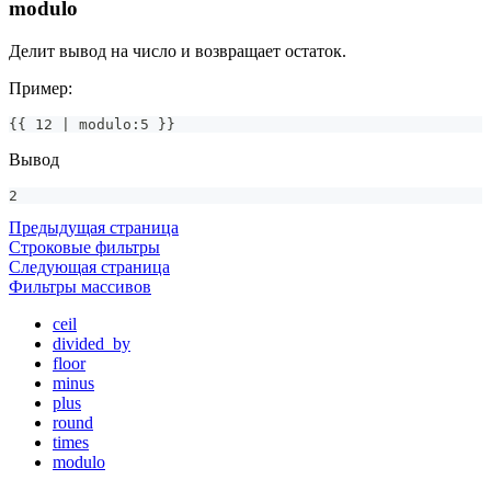
modulo
Делит вывод на число и возвращает остаток.
Пример:
{{ 12 | modulo:5 }}
Вывод
2
Предыдущая страница
Строковые фильтры
Следующая страница
Фильтры массивов
ceil
divided_by
floor
minus
plus
round
times
modulo