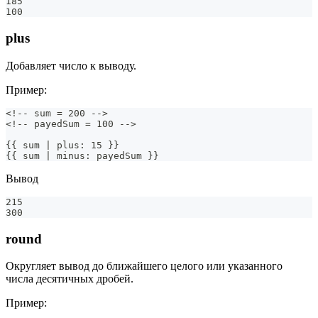
185
100
plus
Добавляет число к выводу.
Пример:
<!-- sum = 200 -->
<!-- payedSum = 100 -->
{{ sum | plus: 15 }}
{{ sum | minus: payedSum }}
Вывод
215
300
round
Округляет вывод до ближайшего целого или указанного
числа десятичных дробей.
Пример: