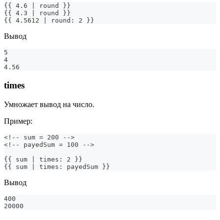
{{ 4.6 | round }}
{{ 4.3 | round }}
{{ 4.5612 | round: 2 }}
Вывод
5
4
4.56
times
Умножает вывод на число.
Пример:
<!-- sum = 200 -->
<!-- payedSum = 100 -->
{{ sum | times: 2 }}
{{ sum | times: payedSum }} 
Вывод
400
20000