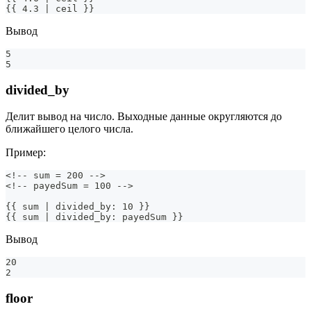
{{ 4.3 | ceil }}
Вывод
5
5
divided_by
Делит вывод на число. Выходные данные округляются до
ближайшего целого числа.
Пример:
<!-- sum = 200 -->
<!-- payedSum = 100 -->
{{ sum | divided_by: 10 }}
{{ sum | divided_by: payedSum }}
Вывод
20
2
floor