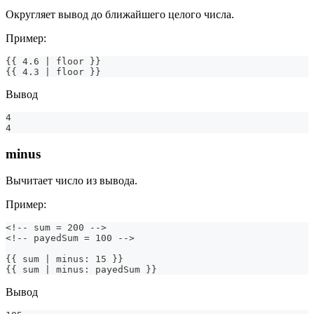
Округляет вывод до ближайшего целого числа.
Пример:
{{ 4.6 | floor }}
{{ 4.3 | floor }}
Вывод
4
4
minus
Вычитает число из вывода.
Пример:
<!-- sum = 200 -->
<!-- payedSum = 100 -->
{{ sum | minus: 15 }}
{{ sum | minus: payedSum }} 
Вывод