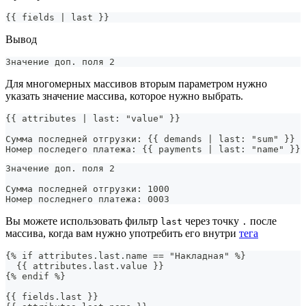
{{ fields | last }}
Вывод
Значение доп. поля 2
Для многомерных массивов вторым параметром нужно
указать значение массива, которое нужно выбрать.
{{ attributes | last: "value" }}
Сумма последней отгрузки: {{ demands | last: "sum" }}
Номер последего платежа: {{ payments | last: "name" }}
Значение доп. поля 2
Сумма последней отгрузки: 1000
Номер последнего платежа: 0003
Вы можете использовать фильтр
через точку
после
last
.
массива, когда вам нужно употребить его внутри
тега
{% if attributes.last.name == "Накладная" %}
  {{ attributes.last.value }}
{% endif %}
{{ fields.last }}