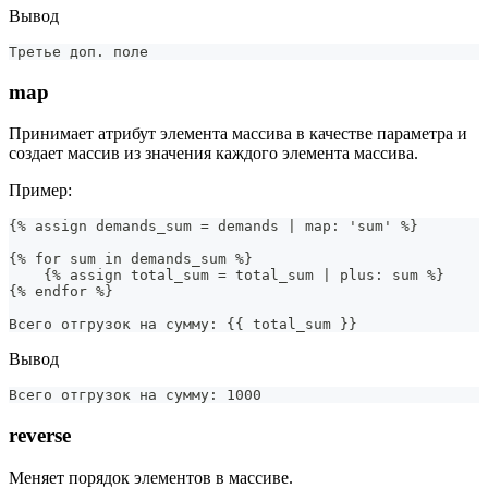
Вывод
Третье доп. поле
map
Принимает атрибут элемента массива в качестве параметра и
создает массив из значения каждого элемента массива.
Пример:
{% assign demands_sum = demands | map: 'sum' %}
{% for sum in demands_sum %}
    {% assign total_sum = total_sum | plus: sum %}
{% endfor %}
Всего отгрузок на сумму: {{ total_sum }}
Вывод
Всего отгрузок на сумму: 1000
reverse
Меняет порядок элементов в массиве.