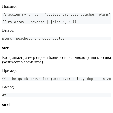
Пример:
{% assign my_array = "apples, oranges, peaches, plums" 
{{ my_array | reverse | join: ", " }}
Вывод
plums, peaches, oranges, apples
size
Возвращает размер строки (количество символов) или массива
(количество элементов).
Пример:
{{ 'The quick brown fox jumps over a lazy dog.' | size 
Вывод
42
sort