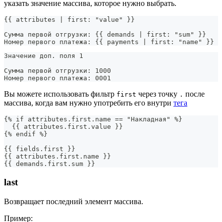
указать значение массива, которое нужно выбрать.
{{ attributes | first: "value" }}
Сумма первой отгрузки: {{ demands | first: "sum" }}
Номер первого платежа: {{ payments | first: "name" }}
Значение доп. поля 1
Сумма первой отгрузки: 1000
Номер первого платежа: 0001
Вы можете использовать фильтр
через точку
после
first
.
массива, когда вам нужно употребить его внутри
тега
{% if attributes.first.name == "Накладная" %}
  {{ attributes.first.value }}
{% endif %}
{{ fields.first }}
{{ attributes.first.name }}
{{ demands.first.sum }}
last
Возвращает последний элемент массива.
Пример: