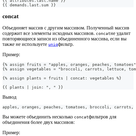
{{ attributes.last.name }}
{{ demands.last.sum }}
concat
Объединяет массив с другим массивом. Полученный массив
содержит все элементы исходных массивов.
не удалит
concat
повторяющиеся записи из объединенного массива, если вы
также не используете
фильтр.
uniq
Пример:
{% assign fruits = "apples, oranges, peaches, tomatoes"
{% assign vegetables = "broccoli, carrots, lettuce, tom
{% assign plants = fruits | concat: vegetables %}
{{ plants | join: ", " }}
Вывод
apples, oranges, peaches, tomatoes, broccoli, carrots, 
Вы можете объединить несколько
фильтров для
concat
объединения более двух массивов:
Пример: