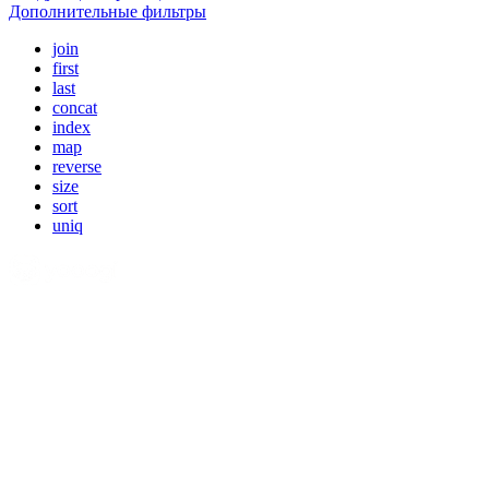
Дополнительные фильтры
join
first
last
concat
index
map
reverse
size
sort
uniq