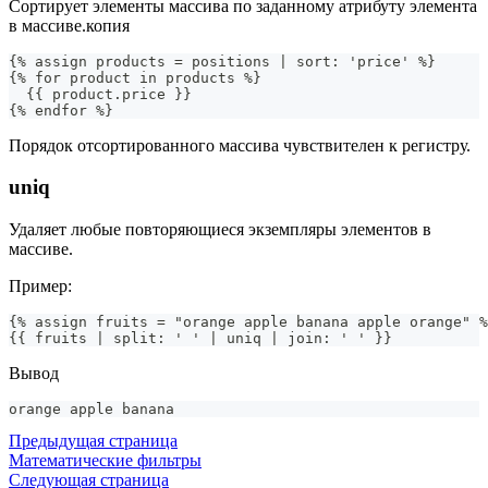
Сортирует элементы массива по заданному атрибуту элемента
в массиве.копия
{% assign products = positions | sort: 'price' %}
{% for product in products %}
  {{ product.price }}
{% endfor %}
Порядок отсортированного массива чувствителен к регистру.
uniq
Удаляет любые повторяющиеся экземпляры элементов в
массиве.
Пример:
{% assign fruits = "orange apple banana apple orange" %
{{ fruits | split: ' ' | uniq | join: ' ' }}
Вывод
orange apple banana
Предыдущая страница
Математические фильтры
Следующая страница