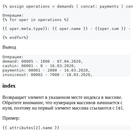
{% assign operations = demands | concat: payments | con
Операции:
{% for oper in operations %}
{{ oper.meta.type}}: {{ oper.name }} - {{oper.sum }} - 
{% endfor%}
Вывод
Операции:
demand: 00005 - 1000 - 07.04.2020, 
cashin: 00001 - 0 - 16.03.2020, 
paymentin: 00001 - 2000 - 16.03.2020, 
invoiceout: 00002 - 7000 - 18.03.2020,
index
Возвращает элемент в указанном месте индекса в массиве.
Обратите внимание, что нумерация массивов начинается с
нуля, поэтому на первый элемент массива ссылаются с
.
[0]
Пример:
{{ attributes[2].name }}