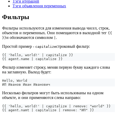
Тэги итераций
Тэги объявления переменных
Фильтры
Фильтры используются для изменения вывода чисел, строк,
объектов и переменных. Они помещаются в выходной тег
{{
и обозначаются символом
.
}}
|
Простой пример -
строковый фильтр:
capitalize
{{ 'hello, world!' | capitalize }}
{{ agent.name | capitalize }}
Фильтр изменяет строку, меняя первую букву каждого слова
на заглавную. Выход будет:
Hello, World
ИП Иванов Иван Иванович
Несколько фильтров могут быть использованы на одном
объекте, и они применяются слева направо:
{{ 'hello, world!' | capitalize | remove: "world" }}
{{ agent.namt | capitalize | remove: "ИП" }}