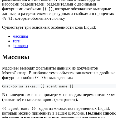
наборами разделителей: разделителями с двойными
фигурными скобками
, которые обозначают выходные
{{ }}
данные, и разделителями с фигурными скобками в процентах
, которые обозначают логику.
{% %}
Существует три основных особенности кода Liquid:
массивы
теги
фильтры
Массивы
Массивы выводят фрагменты данных из документов
МоегоСклада. В шаблоне темы объекты заключены в двойные
фигурные скобки
и выглядят так:
{{ }}
Спасибо за заказ
,
{
{
 agent
.
name
}
}
В приведенном выше примере мы выводим переменную
name
(название) из массива
(контрагент).
agent
- одна из множества переменных Liquid,
{{ agent.name }}
который можно применить в вашем шаблоне.
Полный список
объектов и переменных в них
, доступный для того или