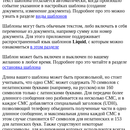
Текст шаблона отсылается автоматически, когда произошло
событие указанное в настройках шаблона (создание
документа, изменение документа). Подробнее про это можно
узнать в разделе
виды шаблонов
Шаблоны могут быть обычным текстом, либо включать в себя
переменные из документа, например сумму или номер
документа. Для этого приложение поддерживает
распространенный язык шаблонов
Liquid
, с которым можно
ознакомиться
в этом разделе
Шаблон может быть включен и выключен по вашему
желанию в любое время. Подробнее про это читайте в разделе
остановка шаблона
Длина вашего шаблона может быть произвольной, но стоит
учитывать, что одно СМС может содержать 70 символов с
нелатинскими буквами (например, на русском) или 160
символов только с латинскими буквами. Для передачи более
длинного сообщения оно разбивается на несколько СМС, и в
каждое СМС добавляется специальный заголовок (UDH),
позволяющий телефону объединить полученные части в одно
длинное сообщение, и максимальная длина каждой СМС в
этом случае становится 67 символов для нелатинских и 153
для латинских букв. Также существуют некоторые
спецсимволы, для кодирования которых используются всегда